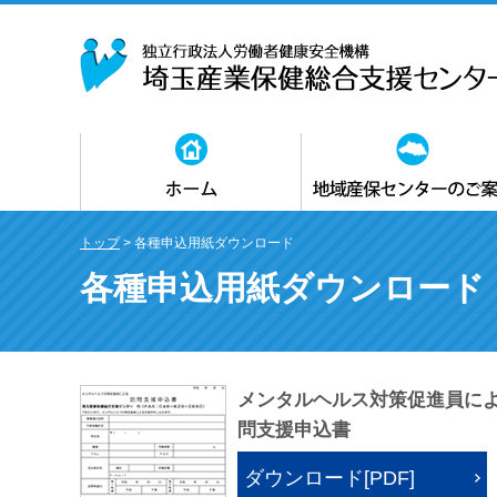
ホームトップ
所長あいさつ
アクセスマップ
契約業務適正化に関する取り組み
冊子・パンフレット
地さんぽトップ
各地域産業保健センター
事業内容
利用方法
よくあるご質問
トップ
> 各種申込用紙ダウンロード
各種申込用紙ダウンロード
メンタルヘルス対策促進員に
問支援申込書
ダウンロード[PDF]