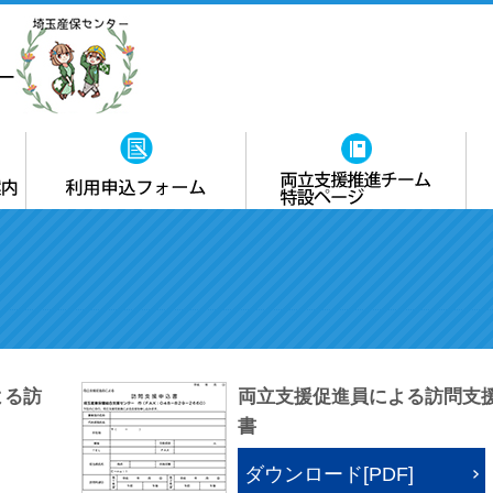
研修・セミナー（前期）
研修・セミナー（後期）
専門的相談
メンタルヘルス対策
地域産業保健センター
職場環境改善
各種申込用紙ダウンロード
治療と就業の両立支援
（医師の意見聴取・面接指導等）
よる訪
両立支援促進員による訪問支
書
ダウンロード[PDF]