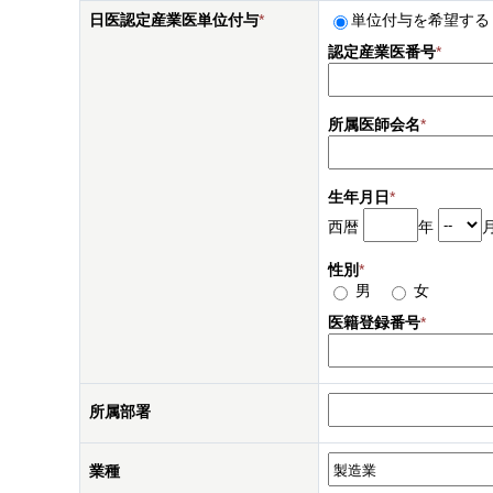
日医認定産業医単位付与
*
単位付与を希望する
認定産業医番号
*
所属医師会名
*
生年月日
*
西暦
年
性別
*
男
女
医籍登録番号
*
所属部署
業種