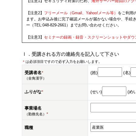
【注意1】セキュリティ対策のため、
海外サーバー経由のアク
【注意2】
フリーメール（Gmail、Yahoo!メール等）
をご利用
ます。お申込み後に完了確認メールが届かない場合や、手続
ー（TEL:048-829-2661）までお問い合わせください。
【注意3】
セミナーの録画・録音・スクリーンショットやダウ
Ｉ．受講される方の連絡先を記入して下さい
＊
は必須項目ですので必ず入力をお願いします。
受講者名
*
(姓)
(名)
（全角漢字）
ふりがな
*
(せい)
(めい
事業場名
*
（勤務先名）
職種