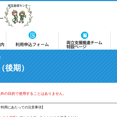
研修・セミナー（前期）
研修・セミナー（後期）
専門的相談
メンタルヘルス対策
地域産業保健センター
職場環境改善
各種申込用紙ダウンロード
）
治療と就業の両立支援
（医師の意見聴取・面接指導等）
（後期）
以外の目的で使用することはありません。
ご利用にあたっての注意事項】