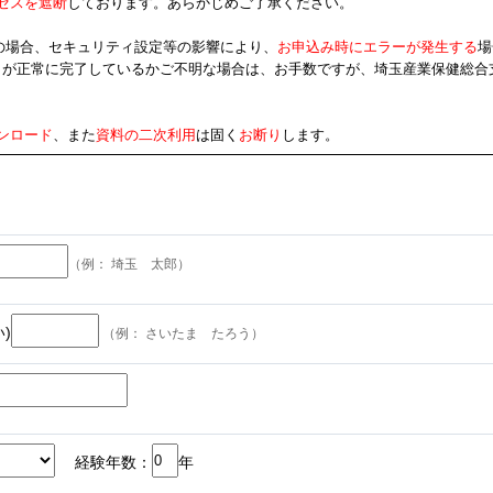
セスを遮断
しております。あらかじめご了承ください。
の場合、セキュリティ設定等の影響により、
お申込み時にエラーが発生する
場
きが正常に完了しているかご不明な場合は、お手数ですが、埼玉産業保健総合
ンロード
、また
資料の二次利用
は固く
お断り
します。
（例： 埼玉 太郎）
)
（例： さいたま たろう）
経験年数：
年