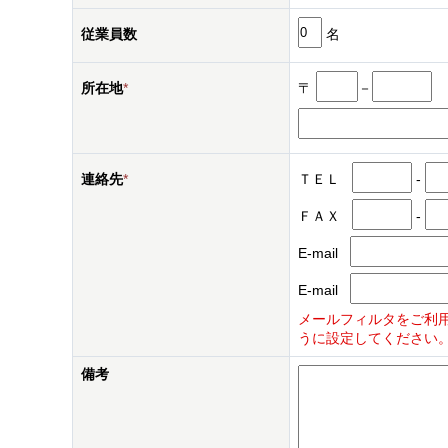
従業員数
名
所在地
*
〒
－
連絡先
*
ＴＥＬ
-
ＦＡＸ
-
E-mail
E-mail
メールフィルタをご利用され
うに設定してください
備考