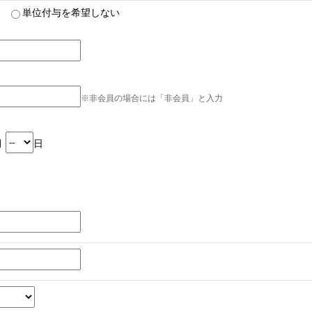
単位付与を希望しない
※非会員の場合には「非会員」と入力
月
日